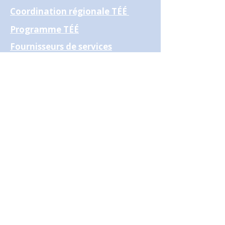
Coordination régionale TÉÉ
Programme TÉÉ
Fournisseurs de services
Infolettre
Politique de confidentialité
Mentions légales
Politique de cookies
© 2025 Coordination régionale TÉÉ –
Région EST . Tous droits réservés