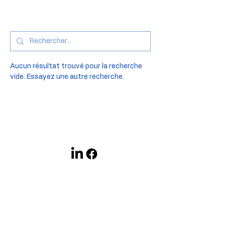
Aucun résultat trouvé pour la recherche
vide. Essayez une autre recherche.
Suivez nous
District scolaire francophone Sud
Coordination régionale TÉÉ
Programme TÉÉ